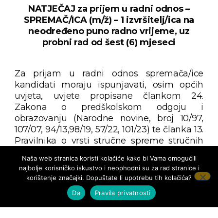
NATJEČAJ za prijem u radni odnos –
SPREMAČ/ICA (m/ž) – 1 izvršitelj/ica na
neodređeno puno radno vrijeme, uz
probni rad od šest (6) mjeseci
Za prijam u radni odnos spremača/ice
kandidati moraju ispunjavati, osim općih
uvjeta, uvjete propisane člankom 24.
Zakona o predškolskom odgoju i
obrazovanju (Narodne novine, broj 10/97,
107/07, 94/13,98/19, 57/22, 101/23) te članka 13.
Pravilnika o vrsti stručne spreme stručnih
djelatnika te vrsti i stupnju stručne spreme
Naša web stranica koristi kolačiće kako bi Vama omogućili
ostalih radnika u dječjem vrtiću,
najbolje korisničko iskustvo i neophodni su za rad stranice i
ustanovama te drugim pravnim i fizičkim
korištenje značajki. Dopuštate li upotrebu tih kolačića?
osobama koje provode programe ranog i
Da
Pravila privatnosti
predškolskog odgoja i obrazovanja
(Narodne novine, broj 145/2024).