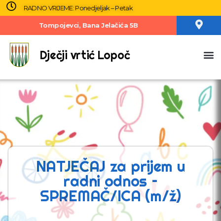
RADNO VRIJEME: Ponedjeljak – Petak
Tompojevci, Bana Jelačića 5B
Dječji vrtić Lopoč
NATJEČAJ za prijem u
radni odnos –
SPREMAČ/ICA (m/ž)