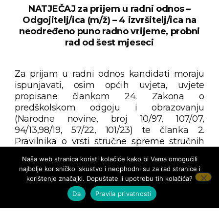
NATJEČAJ za prijem u radni odnos –
Odgojitelj/ica (m/ž) – 4 izvršitelj/ica na
neodređeno puno radno vrijeme, probni
rad od šest mjeseci
Za prijam u radni odnos kandidati moraju
ispunjavati, osim općih uvjeta, uvjete
propisane člankom 24. Zakona o
predškolskom odgoju i obrazovanju
(Narodne novine, broj 10/97, 107/07,
94/13,98/19, 57/22, 101/23) te članka 2.
Pravilnika o vrsti stručne spreme stručnih
djelatnika te vrsti i stupnju stručne spreme
Naša web stranica koristi kolačiće kako bi Vama omogućili
ostalih radnika u dječjem vrtiću,
najbolje korisničko iskustvo i neophodni su za rad stranice i
ustanovama te drugim pravnim i fizičkim
korištenje značajki. Dopuštate li upotrebu tih kolačića?
osobama koje provode programe ranog i
Da
Pravila privatnosti
predškolskog odgoja i obrazovanja
(Narodne novine, broj 145/2024).