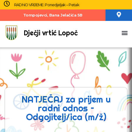
RADNO VRIJEME: Ponedjeljak – Petak
Tompojevci, Bana Jelačića 5B
Dječji vrtić Lopoč
NATJEČAJ za prijem u
radni odnos –
Odgojitelj/ica (m/ž)