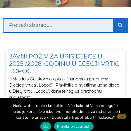
JAVNI POZIV ZA UPIS DJECE U
2025./2026. GODINU U DJEČJI VRTIĆ
LOPOČ
U skladu s Odlukom o upisu i financiranju programa
Dječjeg vrtića „Lopoč“ i Pravilnika o mjerilima upisa djece
u Dječji vrtić „Lopoč“, donesenog uz prethodnu
suglasnost
Naša web stranica koristi kolačiće kako bi Vama omogućili
1. srpnja 2026.
najbolje korisničko iskustvo i neophodni su za rad stranice i
korištenje značajki. Dopuštate li upotrebu tih kolačića?
Da
Pravila privatnosti