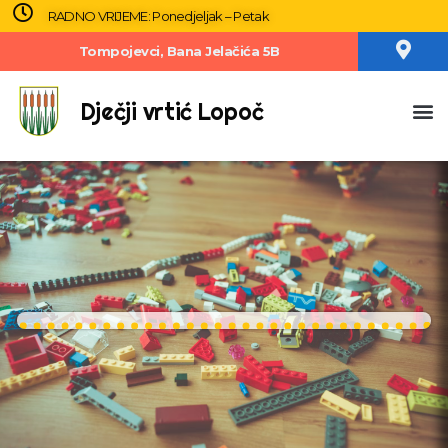
RADNO VRIJEME: Ponedjeljak – Petak
Tompojevci, Bana Jelačića 5B
Dječji vrtić Lopoč